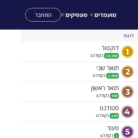
ובות
יצירת קשר
מועמדים
מעסיקים
התחבר
דרגות
דוקטור
נקודה
s
10,000
תואר שני
נקודה
s
2,000
תואר ראשון
נקודה
s
500
סטודנט
נקודה
s
100
פעור
נקודה
s
1