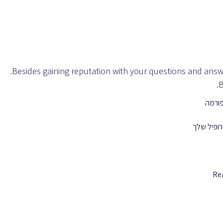
Besides gaining reputation with your questions and answe
B
ורמה
ופיל שלך
Re