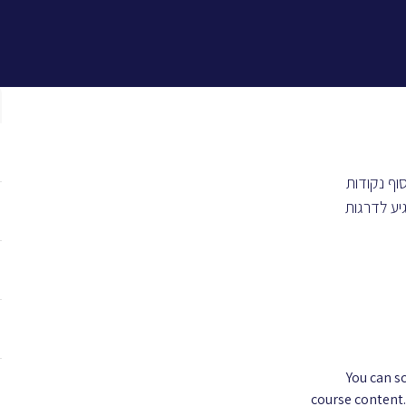
כל המשרות
תוכן מקצועי
קורסים והכשרות
שאלות ותש
וף נקודות
מו לך להגיע לדרגות
You can s
course content.